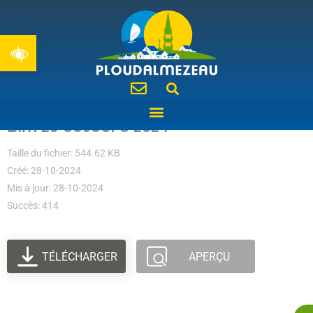
Ouvrir la barre d’outils
BIM 25 octobre 2024
Taille du fichier: 544.62 KB
Créé: 28-10-2024
Mis à jour: 28-10-2024
Succès: 414
TÉLÉCHARGER
APERÇU