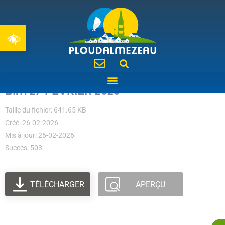
Ouvrir la barre d’outils
BIM 27 FÉVRIER 2026
Taille du fichier: 641.65 KB
Créé: 26-02-2026
Mis à jour: 26-02-2026
Succès: 503
TÉLÉCHARGER
APERÇU