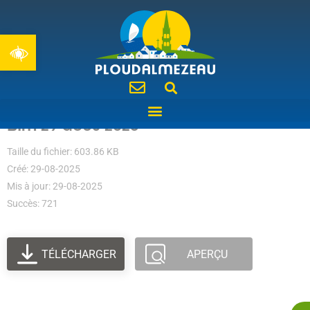
Ouvrir la barre d’outils
BIM 29 août 2025
Taille du fichier: 603.86 KB
Créé: 29-08-2025
Mis à jour: 29-08-2025
Succès: 721
TÉLÉCHARGER
APERÇU