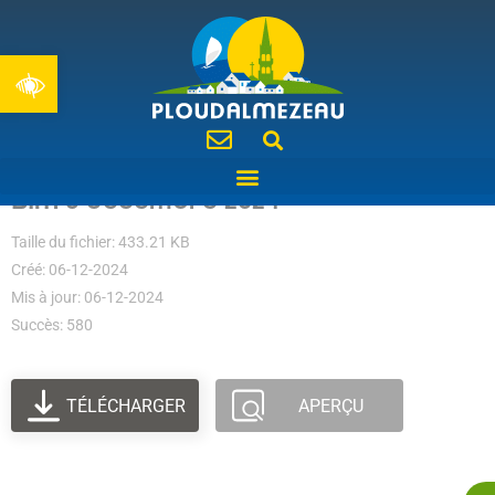
Ouvrir la barre d’outils
BIM 6 décembre 2024
Taille du fichier: 433.21 KB
Créé: 06-12-2024
Mis à jour: 06-12-2024
Succès: 580
TÉLÉCHARGER
APERÇU