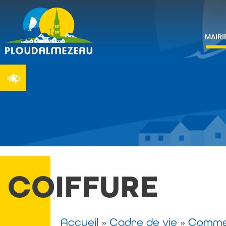
MAIRI
Ouvrir la barre d’outils
COIFFURE
Accueil
»
Cadre de vie
»
Comme