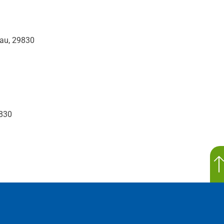
au, 29830
9830