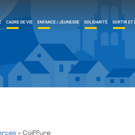
E
CADRE DE VIE
ENFANCE / JEUNESSE
SOLIDARITÉ
SORTIR ET
rces
»
Coiffure