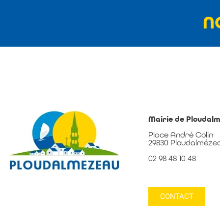
N
Mairie de Ploudal
Place André Colin
29830 Ploudalméze
02 98 48 10 48
CONTACT