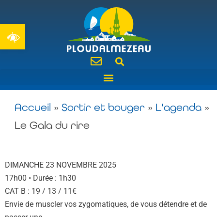
Ouvrir la barre d’outils
LE GALA DU RIRE
Accueil
»
Sortir et bouger
»
L'agenda
»
Le Gala du rire
DIMANCHE 23 NOVEMBRE 2025
17h00 • Durée : 1h30
CAT B : 19 / 13 / 11€
Envie de muscler vos zygomatiques, de vous détendre et de