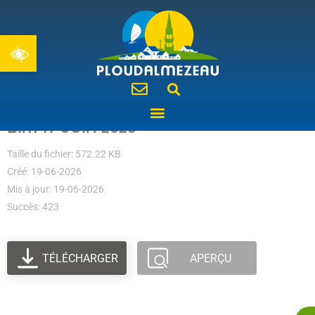
Ouvrir la barre d’outils
BIM 19 JUIN 2026
Taille du fichier: 572.22 KB
Créé: 19-06-2026
Mis à jour: 19-06-2026
Succès: 423
TÉLÉCHARGER
APERÇU