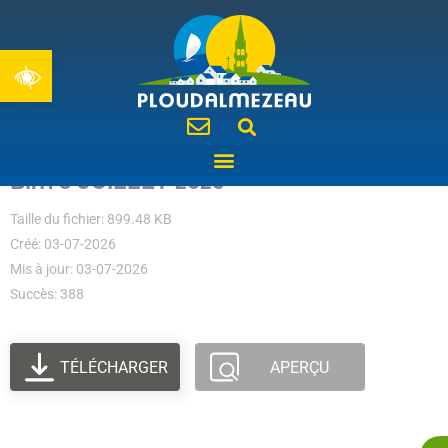
Ouvrir la barre d’outils
BIM 3 JUILLET 2026
Taille du fichier: 899.48 KB
Créé: 03-07-2026
Mis à jour: 03-07-2026
Succès: 388
TÉLÉCHARGER
APERÇU